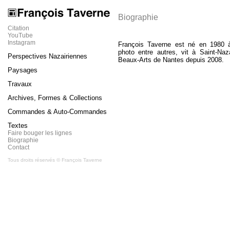
Biographie
Citation
YouTube
Instagram
François Taverne est né en 1980 à 
photo entre autres, vit à Saint-Naz
Perspectives Nazairiennes
Beaux-Arts de Nantes depuis 2008.
Paysages
Travaux
Archives, Formes & Collections
Commandes & Auto-Commandes
Textes
Faire bouger les lignes
Biographie
Contact
Tous droits réservés © François Taverne